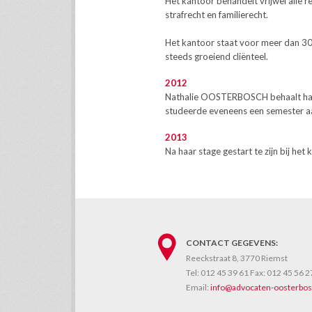
Het kantoor behandelt vrijwel alle 
strafrecht en familierecht.
Het kantoor staat voor meer dan 30 
steeds groeiend cliënteel.
2012
Nathalie OOSTERBOSCH behaalt haar 
studeerde eveneens een semester aan
2013
Na haar stage gestart te zijn bij het
CONTACT GEGEVENS:
Reeckstraat 8, 3770 Riemst
Tel:
012 45 39 61
Fax:
012 45 56 2
Email:
info@advocaten-oosterbos