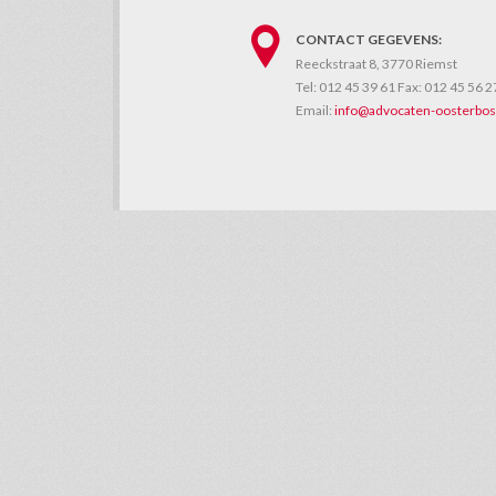
CONTACT GEGEVENS:
Reeckstraat 8, 3770 Riemst
Tel:
012 45 39 61
Fax:
012 45 56 2
Email:
info@advocaten-oosterbos