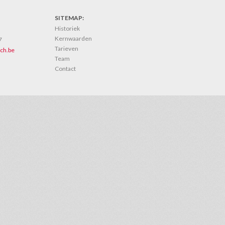
SITEMAP:
Historiek
Kernwaarden
7
Tarieven
ch.be
Team
Contact